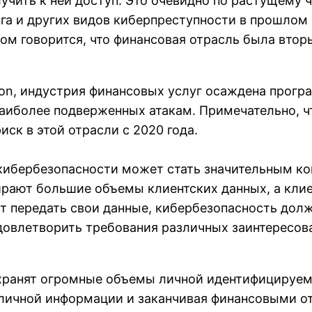
чить к ней доступ. Это очевидно по растущему 
га и других видов киберпреступности в прошлом 
ом говорится, что финансовая отрасль была вто
son, индустрия финансовых услуг осаждена про
 наиболее подверженных атакам. Примечательно, 
ск в этой отрасли с 2020 года.
 кибербезопасности может стать значительным 
ирают большие объемы клиентских данных, а кли
ят передать свои данные, кибербезопасность дол
удовлетворить требования различных заинтересов
хранят огромные объемы личной идентифицируемо
 личной информации и заканчивая финансовыми о