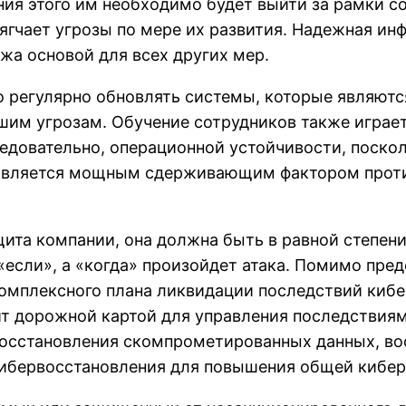
ия этого им необходимо будет выйти за рамки с
мягчает угрозы по мере их развития. Надежная и
жа основой для всех других мер.
 регулярно обновлять системы, которые являются
шим угрозам. Обучение сотрудников также игра
едовательно, операционной устойчивости, поско
, является мощным сдерживающим фактором прот
ита компании, она должна быть в равной степени
 «если», а «когда» произойдет атака. Помимо пре
 комплексного плана ликвидации последствий киб
т дорожной картой для управления последствиям
восстановления скомпрометированных данных, во
ибервосстановления для повышения общей кибер