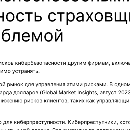
ность страховщ
облемой
исков кибербезопасности другим фирмам, включа
имо устранять.
й рынок для управления этими рисками. В одном
да долларов (Global Market Insights, август 2023 
снижению рисков клиентов, таких как управляющ
 для киберпреступности. Киберпреступники, кот