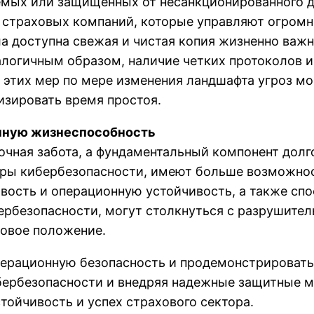
емых или защищенных от несанкционированного д
ля страховых компаний, которые управляют огро
ыла доступна свежая и чистая копия жизненно ва
логичным образом, наличие четких протоколов и 
этих мер по мере изменения ландшафта угроз мо
изировать время простоя.
чную жизнеспособность
очная забота, а фундаментальный компонент дол
меры кибербезопасности, имеют больше возможнос
ость и операционную устойчивость, а также спо
рбезопасности, могут столкнуться с разрушите
вовое положение.
перационную безопасность и продемонстрироват
бербезопасности и внедряя надежные защитные м
тойчивость и успех страхового сектора.