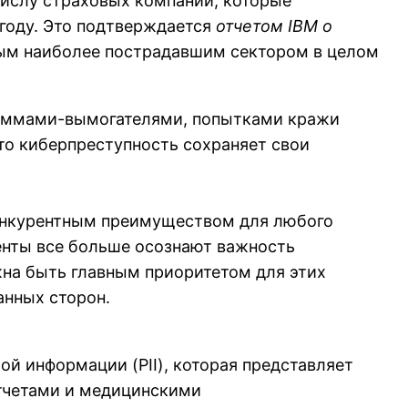
числу страховых компаний, которые
году. Это подтверждается
отчетом IBM о
рым наиболее пострадавшим сектором в целом
граммами-вымогателями, попытками кражи
что киберпреступность сохраняет свои
конкурентным преимуществом для любого
енты все больше осознают важность
жна быть главным приоритетом для этих
анных сторон.
й информации (PII), которая представляет
тчетами и медицинскими