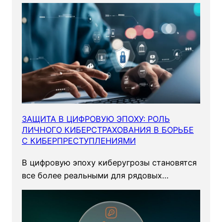
?
ЗАЩИТА В ЦИФРОВУЮ ЭПОХУ: РОЛЬ
ЛИЧНОГО КИБЕРСТРАХОВАНИЯ В БОРЬБЕ
С КИБЕРПРЕСТУПЛЕНИЯМИ
В цифровую эпоху киберугрозы становятся
все более реальными для рядовых…