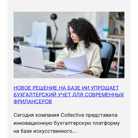
к
и
н
у
д
с
л
н
я
а
в
р
а
и
ш
с
е
к
г
и
о
б
НОВОЕ РЕШЕНИЕ НА БАЗЕ ИИ УПРОЩАЕТ
и
БУХГАЛТЕРСКИЙ УЧЕТ ДЛЯ СОВРЕМЕННЫХ
ФРИЛАНСЕРОВ
з
н
Сегодня компания Collective представила
е
инновационную бухгалтерскую платформу
с
на базе искусственного…
а