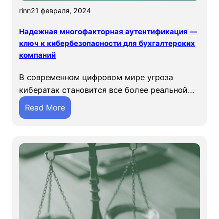
rinn
21 февраля, 2024
Надежная многофакторная аутентификация —
ключ к кибербезопасности для бухгалтерских
компаний
В современном цифровом мире угроза
кибератак становится все более реальной…
:
Read More
Н
а
д
е
ж
н
а
я