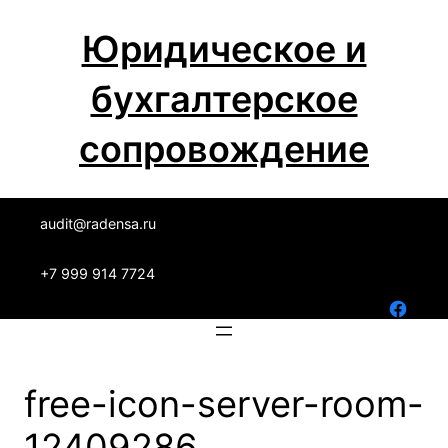
Перейти
Юридическое и
к
содержимому
бухгалтерское
сопровождение
audit@radensa.ru
+7 999 914 7724
Facebook
free-icon-server-room-
12409286